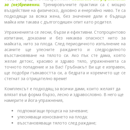
за (не)бременни.
Тренировъчните практики са с мощно
въздействие на физическо, духовно и енергийно ниво. Те са
подходящи за всяка жена, без значение дали е бъдеща
майка или такава с дългогодишен опит като родител.
Упражненията се лесни, бързи и ефективни. Стопроцентово
изпитани, доказани и без никаква опасност нито за
майката, нито за плода. След периодичното изпълнение на
асаните ще улесните раждането и следродилното
възстановяване на тялото си. Ако пък сте дама, която
желае детокс, красиво и здраво тяло, упражненията са
точното попадение и за Вас! Гръбнакът Ви ще е изправен,
ще подобри гъвкавостта си, а бедрата и коремчето ще се
стегнат за отрицателно време!
Комплексът е подходящ за всички дами, които желаят да
влязат във форма бързо, лесно и здравословно. В него ще
намерите и йога-упражнения,
подпомагащи процеса на зачеване;
улесняващи износването на плода;
възстановяващи тялото след раждане;