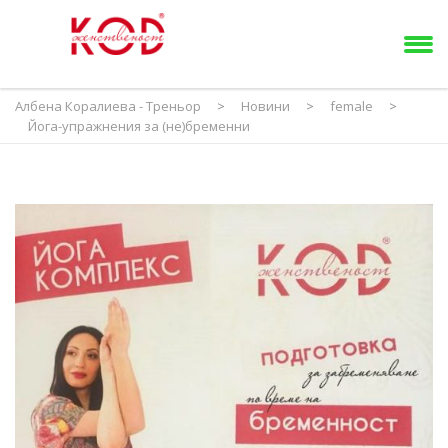
Албена Коралиева - Треньор
>
Новини
>
female
>
Йога-упражнения за (не)бременни