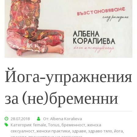
Йога-упражнения
за (не)бременни
28.07.2018
От: Albena Koralieva
Категория:
female
,
Tonus
,
бременност
,
женска
сексуалност
,
женски практики
,
здраве
,
здраво тяло
,
йога
,
красота
,
пречистване на организма