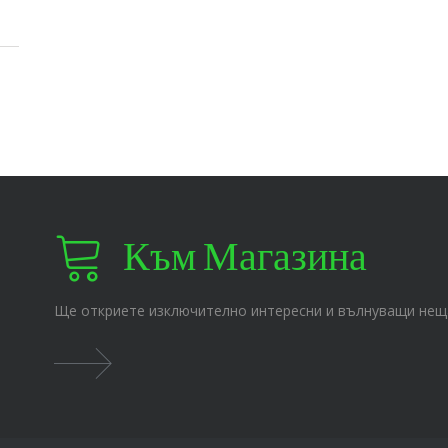
Към Магазина
Ще откриете изключително интересни и вълнуващи нещ