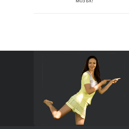
мозък!