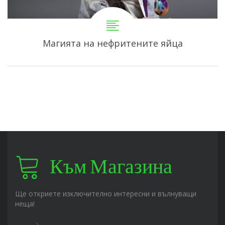
Магията на нефритените яйца
Към Магазина
Ще откриете изключително интересни и вълнуващи
неща!