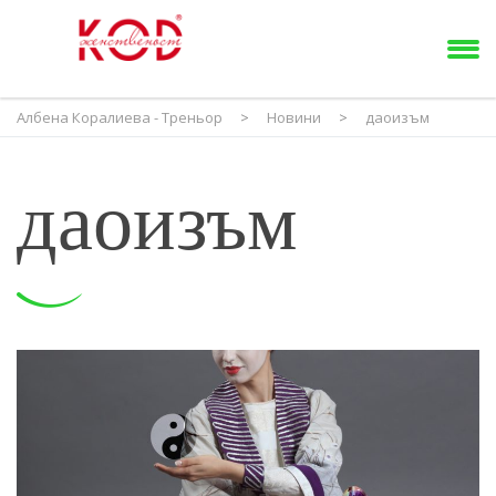
Албена Коралиева - Треньор
>
Новини
>
даоизъм
даоизъм