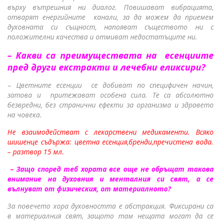
върху вътрешния ни диалог.
Повишават вибрацията,
отварят енергийните канали, за да можем да приемем
духовната си същност, напояват съществото ни с
положителни качества и отмиват недостатъците ни.
–
Какви са преимуществата на есенциите
пред други екстракти и лечебни еликсири?
–
Цветните есенции се добиват по специфичен начин,
затова и притежават особена сила. Те са абсолютно
безвредни, без странични ефекти за организма и здравето
на човека.
Не взаимодействат с лекарствени медикаменти. Всяко
шишенце съдържа: цветна есенция,бренди,пречистена вода.
– разтвор 15 мл.
– Защо според теб хората все още не обръщат такова
внимание на духовния и менталния си свят, а се
вълнуват от физическия, от материалното?
За повечето хора духовността е абстракция. Фиксирани са
в материалния свят, защото там нещата могат да се