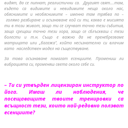
видят, да се пипнат, реалистични са. Другият свят….там,
където
са видимите и невидимите неща около нас,
обяснимите и необяснимите – именно там трябва по –
голямо разбиране и осъзнаване кой си ти, каква е мисията
ти в този живот, защо ти се случват точно тези събития,
защо срещаш точно тези хора, защо се сблъскваш с тези
болести и т.н. Също е важно да не пренебрегваме
матрицата или „багажа”, който несъзнателно си влачим
като наследствен модел на съществуване.
За това осъзнаване помагат есенциите. Промениш ли
вибрацията си, променяш света около себе си.
– Ти си утвърден лицензиран инструктор по
йога. Имаш ли наблюдения, че
посещаващите твоите тренировки са
всъщност тези, които най-редовно ползват
есенциите?