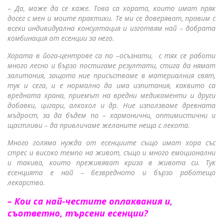
–
Да, може да се каже. Това са хората, които имат пряк
досег с мен и моите практики. Те ми се доверяват, правим с
всеки индивидуална консултация и изготвям най – добрата
комбинация от есенции за него.
Хората в йога-центрове са по –осъзнати, с тях се работи
много лесно и бързо постигаме резултати, стига да нямат
залитания, защото ние присъстваме в материалния свят,
тук и сега, и е нормално да има изпитания, каквито са
вредната храна, приемът на вредни медикаменти и други
добавки, цигари, алкохол и др. Ние използваме древната
мъдрост, за да бъдем по – хармонични, оптимистични и
щастливи – да привличаме желаните неща с лекота.
Много голяма нужда от есенциите също имат хора със
стрес и високо темпо на живот, също и много емоционални
и такива, които преживяват криза в живота си. Тук
есенцията е най – безвредното и бързо работещо
лекарство.
– Кои са най-честите оплаквания и,
съответно, търсени есенции?