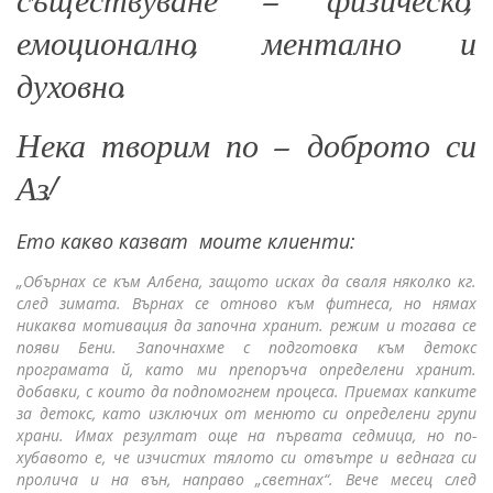
съществуване – физическо,
емоционално, ментално и
духовно.
Нека творим по – доброто си
Аз!
Ето какво казват моите клиенти:
„Обърнах се към Албена, защото исках да сваля няколко кг.
след зимата. Върнах се отново към фитнеса, но нямах
никаква мотивация да започна хранит. режим и тогава се
появи Бени. Започнахме с подготовка към детокс
програмата й, като ми препоръча определени хранит.
добавки, с които да подпомогнем процеса. Приемах капките
за детокс, като изключих от менюто си определени групи
храни. Имах резултат още на първата седмица, но по-
хубавото е, че изчистих тялото си отвътре и веднага си
пролича и на вън, направо „светнах“. Вече месец след