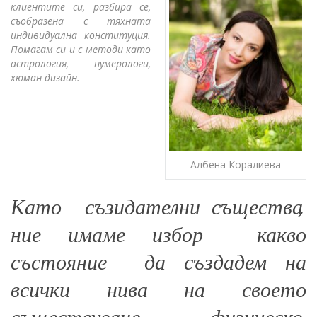
клиентите си, разбира се,
съобразена с тяхната
индивидуална конституция.
Помагам си и с методи като
астрология, нумерологи,
хюман дизайн.
Албена Коралиева
Като съзидателни същества,
ние имаме избор какво
състояние да създадем на
всички нива на своето