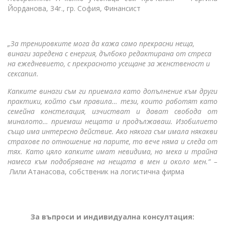
Йорданова, 34г., гр. София, Финансист
„За тренировките мога да кажа само прекрасни неща,
винаги заредена с енергия, дълбоко редактирана от стреса
на ежедневието, с прекрасното усещане за женственост и
сексапил.
Капките винаги съм ги приемала като допълнение към други
практики, който съм правила… тези, които работят като
семейна констелация, изчистват и дават свобода от
миналото… приемаш нещата и продължаваш. Изобилието
също има интересно действие. Ако някога съм имала някакви
страхове по отношение на парите, то вече няма и следа от
тях. Като цяло капките имат невидима, но мека и трайна
намеса към подобряване на нещата в мен и около мен.“ –
Лили Атанасова, собственик на логистична фирма
За въпроси и индивидуална консултация: