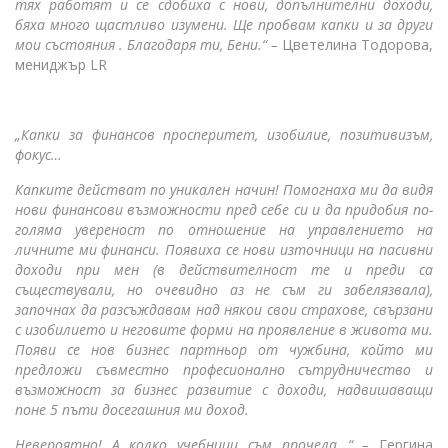
тях работят и се сдобиха с нови, допълнителни доходи,
бяха много щастливо изумени. Ще пробвам капки и за други
мои състояния . Благодаря ти, Бени.“ –
Цветелина Тодорова,
мениджър LR
„Капки за финансов просперитет, изобилие, позитивизъм,
фокус…
Капките действат по уникален начин! Помогнаха ми да видя
нови финансови възможности пред себе си и да придобия по-
голяма увереност по отношение на управлението на
личните ми финанси. Появиха се нови източници на пасивни
доходи при мен (в действителност те и преди са
съществували, но очевидно аз не съм ги забелязвала),
започнах да разсъждавам над някои свои страхове, свързани
с изобилието и неговите форми на проявление в живота ми.
Появи се нов бизнес партньор от чужбина, който ми
предложи съвместно професионално сътрудничество и
възможност за бизнес развитие с доходи, надвишаващи
поне 5 пъти досегашния ми доход.
Невероятно! А колко учебници съм прочела…“ –
Гергина