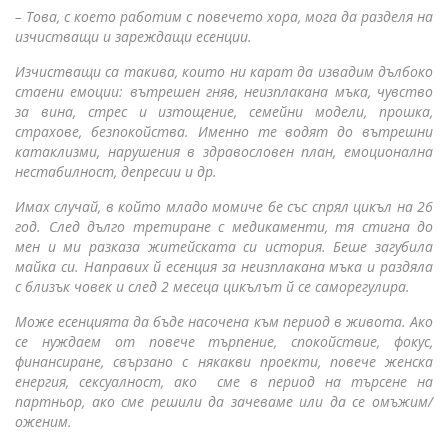
– Това, с което работим с повечето хора, мога да разделя на
изчистващи и зареждащи есенции.
Изчистващи са такива, които ни карат да извадим дълбоко
стаени емоции: вътрешен гняв, неизплакана мъка, чувство
за вина, стрес и изтощение, семейни модели, прошка,
страхове, безпокойства. Именно те водят до вътрешни
катаклизми, нарушения в здравословен план, емоционална
нестабилност, депресии и др.
Имах случай, в който младо момиче бе със спрял цикъл на 26
год. След дълго третиране с медикаменти, тя стигна до
мен и ми разказа житейската си история. Беше загубила
майка си. Направих й есенция за неизплакана мъка и раздяла
с близък човек и след 2 месеца цикълът й се саморегулира.
Може есенцията да бъде насочена към период в живота. Ако
се нуждаем от повече търпение, спокойствие, фокус,
финансиране, свързано с някакви проекти, повече женска
енергия, сексуалност, ако сме в период на търсене на
партньор, ако сме решили да зачеваме или да се омъжим/
оженим.