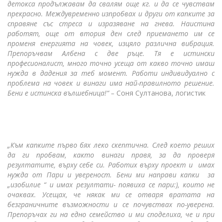
детокса продължавам да свалям още кг. и да се чувствам
прекрасно. Междувременно изпробвах и други от капките за
справяне със стреса и изразяване на гнева. Наистина
работят, още от втория ден след приемането им се
променя енергията на човек, изцяло различна вибрация.
Препоръчвам Албена с две ръце. Тя е истински
професионалист, много точно усеща от какво точно имаш
нужда в дадения за теб момент. Работи индивидуално с
проблема на човек и винаги има най-правилното решение.
Бени е истинска вълшебница!“ –
Соня Султанова, логистик
„Към капките първо бях леко скептична. След което реших
да ги пробвам, както винаги правя, за да проверя
резултатите, върху себе си. Работих върху проект и имах
нужда от Пари и увереност. Бени ми направи капки за
„изобилие “ и имах резултати- появиха се пари:), които не
очаквах. Усещах, че някак ми се отваря вратата на
безграничните възможности и се почувствах по-уверена.
Препоръчах ги на едно семейство и ми споделиха, че и при