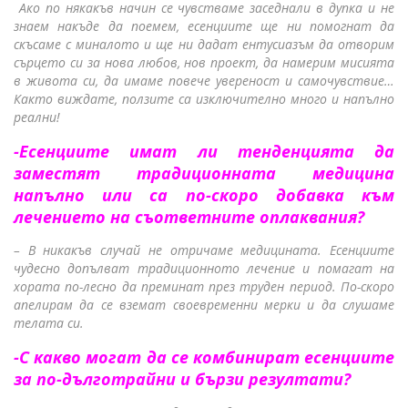
Ако по някакъв начин се чувстваме заседнали в дупка и не
знаем накъде да поемем, есенциите ще ни помогнат да
скъсаме с миналото и ще ни дадат ентусиазъм да отворим
сърцето си за нова любов, нов проект, да намерим мисията
в живота си, да имаме повече увереност и самочувствие…
Както виждате, ползите са изключително много и напълно
реални!
-Есенциите имат ли тенденцията да
заместят традиционната медицина
напълно или са по-скоро добавка към
лечението на съответните оплаквания?
– В никакъв случай не отричаме медицината. Есенциите
чудесно допълват традиционното лечение и помагат на
хората по-лесно да преминат през труден период. По-скоро
апелирам да се вземат своевременни мерки и да слушаме
телата си.
-С какво могат да се комбинират есенциите
за по-дълготрайни и бързи резултати?