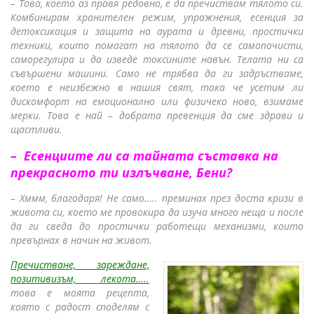
– Това, което аз правя редовно, е да пречиствам тялото си.
Комбинирам хранителен режим, упражнения, есенция за
детоксикация и защита на аурата и древни, простички
техники, които помагат на тялото да се самопочисти,
саморегулира и да изведе токсините навън. Телата ни са
съвършени машини. Само не трябва да ги задръстваме,
което е неизбежно в нашия свят, така че усетим ли
дискомфорт на емоционално или физичеко ново, взимаме
мерки. Това е най – добрата превенция да сме здрави и
щастливи.
– Есенциите ли са тайната съставка на
прекрасното ти излъчване, Бени?
– Хммм, благодаря! Не само….. преминах през доста кризи в
живота си, което ме провокира да изуча много неща и после
да ги сведа до простички работещи механизми, които
превърнах в начин на живот.
Пречистване, зареждане,
позитивизъм, лекота…..
това е моята рецепта,
която с радост споделям с