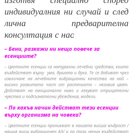
изготвя специално според
индивидуалния ни случай и след
лична предварителна
консултация с нас.
– Бени, разкажи ни нещо повече за
есенциите?
–
Цветните есенции са натурални лечебни средства, които
въздействат върху ума, душата и духа. Те се добиват чрез
извличане на лечебните вибрационни качества на най –
високо развитата част от растението – неговия цвят.
Действат на емоционално ниво и лекуват отрицателни
чувства и подсъзнателни убеждения, модели.
– По какъв начин действат тези есенции
върху организма на човека?
–
Цветните есенции проникват в нашата висша мъдрост /
нашия висш вибрационен АЗ/ и по този начин въздействат